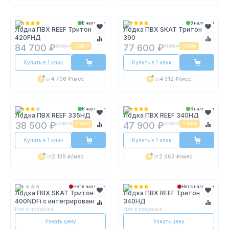
В наличии
В наличии
Лодка ПВХ REEF Тритон
Лодка ПВХ SKAT Тритон
420FНД
390
84 700 ₽
77 600 ₽
88 900 ₽
-
4 200 ₽
81 500 ₽
-
3 900 ₽
Купить в 1 клик
Купить в 1 клик
от
4 706 ₽
/мес
от
4 312 ₽
/мес
В наличии
В наличии
Лодка ПВХ REEF 335НД
Лодка ПВХ REEF 340НД
38 500 ₽
47 900 ₽
40 400 ₽
-
1 900 ₽
50 300 ₽
-
2 400 ₽
Купить в 1 клик
Купить в 1 клик
от
2 139 ₽
/мес
от
2 662 ₽
/мес
Нет в наличии
Нет в наличии
Лодка ПВХ SKAT Тритон
Лодка ПВХ REEF Тритон
400NDFi с интегрированным
340НД
фальшбортом
Нет в продаже
Нет в продаже
Узнать цену
Узнать цену