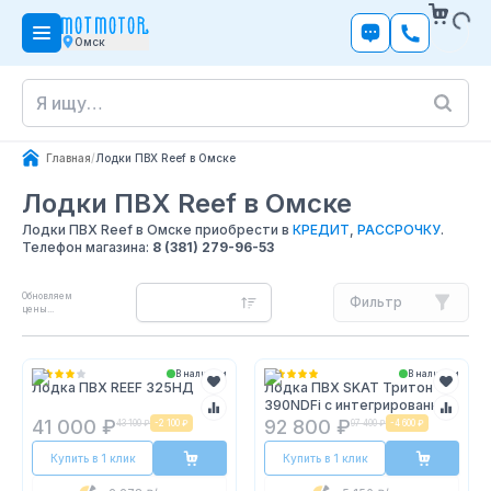
Омск
Главная
/
Лодки ПВХ Reef в Омске
Лодки ПВХ Reef
в Омске
Лодки ПВХ Reef в Омске приобрести в
КРЕДИТ
,
РАССРОЧКУ
.
Телефон магазина:
8 (381) 279-96-53
Обновляем
Фильтр
цены...
В наличии
В наличии
Лодка ПВХ REEF 325НД
Лодка ПВХ SKAT Тритон
390NDFi с интегрированным
фальшбортом
41 000 ₽
92 800 ₽
43 100 ₽
-
2 100 ₽
97 400 ₽
-
4 600 ₽
Купить в 1 клик
Купить в 1 клик